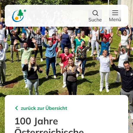
Zum Hauptinhalt
Zum Footer
Menü
Suche
zurück zur Übersicht
100 Jahre
Österreichische