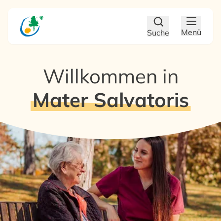
Zum Hauptinhalt
Zum Footer
Menü
Suche
Willkommen in
Mater Salvatoris