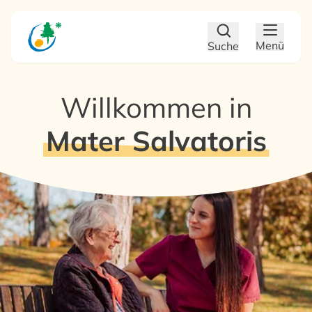
Zum Hauptinhalt
Zum Footer
Menü
Suche
Willkommen in
Mater Salvatoris