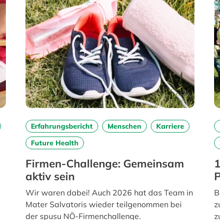
Erfahrungsbericht
Menschen
Karriere
Future Health
Firmen-Challenge: Gemeinsam
1
aktiv sein
P
Wir waren dabei! Auch 2026 hat das Team in
B
Mater Salvatoris wieder teilgenommen bei
z
der spusu NÖ-Firmenchallenge.
z