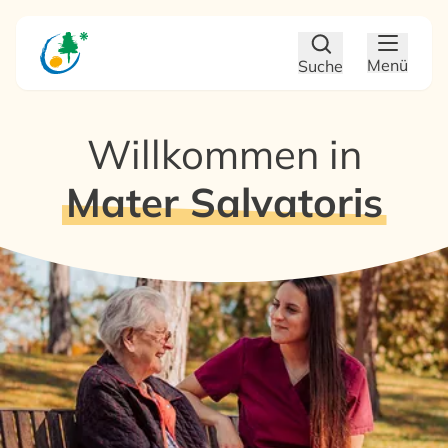
Zum Hauptinhalt
Zum Footer
Menü
Suche
Willkommen in
Mater Salvatoris