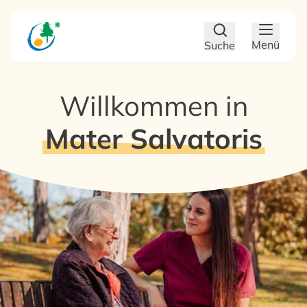
Zum Hauptinhalt
Zum Footer
Menü
Suche
Willkommen in
Mater Salvatoris